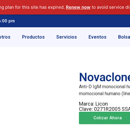
ng plan for this site has expired.
Renew now
to avoid service di
6:00 pm
otros
Productos
Servicios
Eventos
Bolsa
Novaclone
Anti-D IgM monocional hu
momocional humano (líne
Marca: Licon
Clave: 0271R2005 SS
Cotizar Ahora