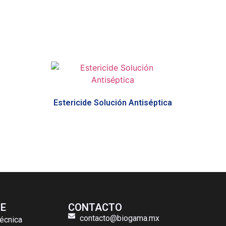
Estericide Solución Antiséptica
E
CONTACTO
contacto@biogama.mx
écnica